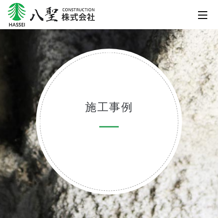
t
o
g
g
l
e
n
施工事例
a
v
i
g
a
t
i
o